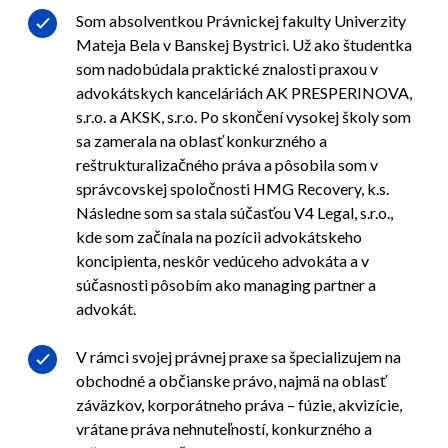
Som absolventkou Právnickej fakulty Univerzity
Mateja Bela v Banskej Bystrici. Už ako študentka
som nadobúdala praktické znalosti praxou v
advokátskych kanceláriách AK PRESPERINOVA,
s.r.o. a AKSK, s.r.o. Po skončení vysokej školy som
sa zamerala na oblasť konkurzného a
reštrukturalizačného práva a pôsobila som v
správcovskej spoločnosti HMG Recovery, k.s.
Následne som sa stala súčasťou V4 Legal, s.r.o.,
kde som začínala na pozícii advokátskeho
koncipienta, neskôr vedúceho advokáta a v
súčasnosti pôsobím ako managing partner a
advokát.
V rámci svojej právnej praxe sa špecializujem na
obchodné a občianske právo, najmä na oblasť
záväzkov, korporátneho práva – fúzie, akvizície,
vrátane práva nehnuteľností, konkurzného a