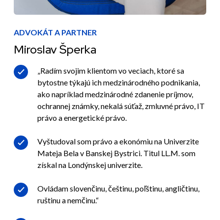
ADVOKÁT A PARTNER
Miroslav Šperka
„Radím svojim klientom vo veciach, ktoré sa
bytostne týkajú ich medzinárodného podnikania,
ako napríklad medzinárodné zdanenie príjmov,
ochrannej známky, nekalá súťaž, zmluvné právo, IT
právo a energetické právo.
Vyštudoval som právo a ekonómiu na Univerzite
Mateja Bela v Banskej Bystrici. Titul LL.M. som
získal na Londýnskej univerzite.
Ovládam slovenčinu, češtinu, poľštinu, angličtinu,
ruštinu a nemčinu.“