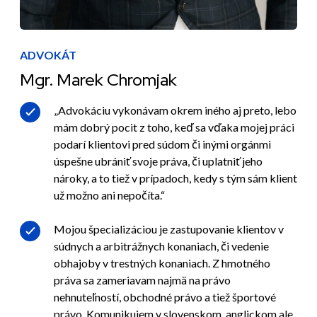
ADVOKÁT
Mgr. Marek Chromjak
„Advokáciu vykonávam okrem iného aj preto, lebo
mám dobrý pocit z toho, keď sa vďaka mojej práci
podarí klientovi pred súdom či inými orgánmi
úspešne ubrániť svoje práva, či uplatniť jeho
nároky, a to tiež v prípadoch, kedy s tým sám klient
už možno ani nepočíta.“
Mojou špecializáciou je zastupovanie klientov v
súdnych a arbitrážnych konaniach, či vedenie
obhajoby v trestných konaniach. Z hmotného
práva sa zameriavam najmä na právo
nehnuteľností, obchodné právo a tiež športové
právo. Komunikujem v slovenskom, anglickom ale