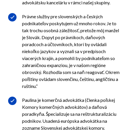
advokátsku kanceláriu v rámci našej skupiny.
Právne služby pre slovenských a českých
podnikateľov poskytujem už mnoho rokov. Je to
tak trochu osobná záležitosť, pretože môj manžel
je Slovák. Dopyt po právnikoch, daňových
poradcoch a účtovníkoch, ktorí by ovládali
niekoľko jazykov a vyznali sa v predpisoch
viacerých krajín, a pomohli by podnikateľom so
zahraničnou expanziou, je v našom regióne
obrovský. Rozhodla som sa naň reagovať. Okrem
poľštiny ovládam slovenčinu, češtinu, angličtinu a
ruštinu.“
Paulina je komerčná advokátka (členka poľskej
Komory komerčných advokátov) a daňová
poradkyňa. Špecializuje sa na reštrukturalizáciu
podnikov. Usadená európska advokátka na
zozname Slovenskej advokátskej komory.