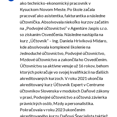
ako technicko-ekonomický pracovník v
Kysuckom Novom Meste. Po škole začala
pracovať ako asistentka, fakturantka a následne
účtovníčka. Absolvovala niekoľko kurzov začatím
na „Podvojné účtovníctvo“ v Agentúre Jaspis s.r.o.
so získaním Osvedčenia. Následne nastúpila na
kurz „Účtovník“ – Ing. Daniela Hrivíková Midaro,
kde absolvovala komplexné školenie na
Jednoduché účtovníctvo, Podvojné účtovníctvo,
Mzdové účtovníctvo a zakončila ho Osvedčením.
Účtovníctvu sa aktívne venuje už 16 rokov, behom
ktorých pokračuje vo svojej kvalifikácii na ďalších
akreditovaných kurzoch. V roku 2021 ukončila
akreditovaný kurz Účtovník Expert v Centrume
účtovníkov Slovenska v moduloch Daňové zákony
v praxi, Podvojné účtovníctvo a účtovná závierka
právnických osôb, Mzdy a personalistika.
Pokračovala v roku 2023 ukončením
akreditovaného kurzu Daňový Špecialista taktiež