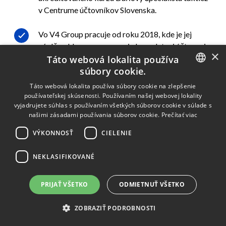
v Centrume účtovníkov Slovenska.
Vo V4 Group pracuje od roku 2018, kde je jej
náplňou hlavne spracovanie kompletnej účtovnej
×
agendy klientov od nastavenia účtov, spracovanie
Táto webová lokalita používa
súbory cookie.
DPH, štatistík, poradenstva, podkladov pre banky
až po spracovanie účtovnej závierky a daňového
SLOVAK
Táto webová lokalita používa súbory cookie na zlepšenie
priznania. Od roku 2021 spracováva aj české
používateľskej skúsenosti. Používaním našej webovej lokality
ENGLISH
vyjadrujete súhlas s používaním všetkých súborov cookie v súlade s
agendy, kde taktiež vedie kompletné účtovníctvo,
našimi zásadami používania súborov cookie.
Prečítať viac
DPH až po účtovnú závierku a daňové priznania.
CZECH
VÝKONNOSŤ
CIELENIE
POLISH
Jazykové znalosti: český jazyk, slovenský jazyk,
HUNGARIAN
anglický jazyk úroveň B1, poľský jazyk
NEKLASIFIKOVANÉ
začiatočník.
RUSSIAN
PRIJAŤ VŠETKO
ODMIETNUŤ VŠETKO
ZOBRAZIŤ PODROBNOSTI