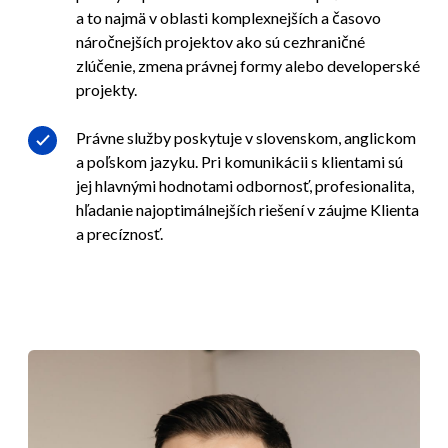
a to najmä v oblasti komplexnejších a časovo
náročnejších projektov ako sú cezhraničné
zlúčenie, zmena právnej formy alebo developerské
projekty.
Právne služby poskytuje v slovenskom, anglickom
a poľskom jazyku. Pri komunikácii s klientami sú
jej hlavnými hodnotami odbornosť, profesionalita,
hľadanie najoptimálnejších riešení v záujme Klienta
a precíznosť.