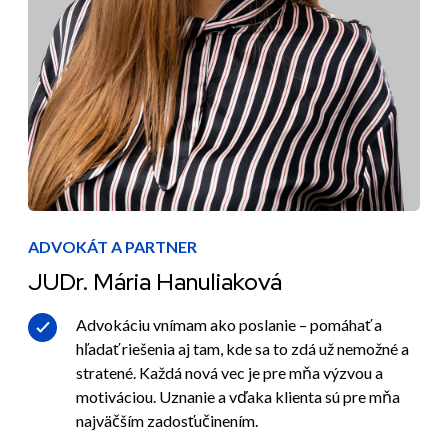
ADVOKÁT A PARTNER
JUDr. Mária Hanuliaková
Advokáciu vnímam ako poslanie – pomáhať a
hľadať riešenia aj tam, kde sa to zdá už nemožné a
stratené. Každá nová vec je pre mňa výzvou a
motiváciou. Uznanie a vďaka klienta sú pre mňa
najväčším zadosťučinením.