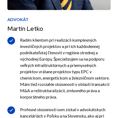
ADVOKÁT
Martin Letko
Radím klientom pri realizácii komplexných
investičných projektov a pri ich každodennej
podnikateľskej činnosti v regióne strednej a
východnej Európy. Špecializujem sa na podporu
veľkých infraštruktúrnych a priemyselných
projektov vrátane projektov typu EPC v
chemickom, energetickom a železničnom sektore.
Mám tiež rozsiahle skúsenosti v oblasti transakcií
M&A a reštrukturalizácií, zmluvného práva a
korporátneho práva.
Profesné skúsenosti som získal v advokátskych
kanceláriách v Poľsku a na Slovensku, ako aj pri