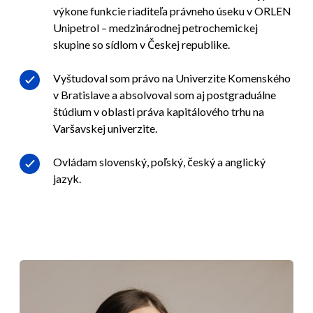
výkone funkcie riaditeľa právneho úseku v ORLEN
Unipetrol – medzinárodnej petrochemickej
skupine so sídlom v Českej republike.
Vyštudoval som právo na Univerzite Komenského
v Bratislave a absolvoval som aj postgraduálne
štúdium v oblasti práva kapitálového trhu na
Varšavskej univerzite.
Ovládam slovenský, poľský, český a anglický
jazyk.