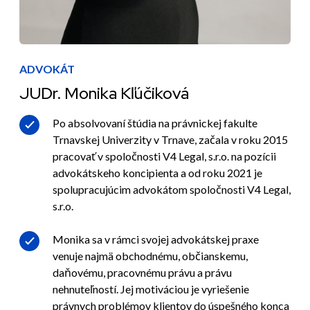
ADVOKÁT
JUDr. Monika Kľúčiková
Po absolvovaní štúdia na právnickej fakulte
Trnavskej Univerzity v Trnave, začala v roku 2015
pracovať v spoločnosti V4 Legal, s.r.o. na pozícii
advokátskeho koncipienta a od roku 2021 je
spolupracujúcim advokátom spoločnosti V4 Legal,
s.r.o.
Monika sa v rámci svojej advokátskej praxe
venuje najmä obchodnému, občianskemu,
daňovému, pracovnému právu a právu
nehnuteľností. Jej motiváciou je vyriešenie
právnych problémov klientov do úspešného konca