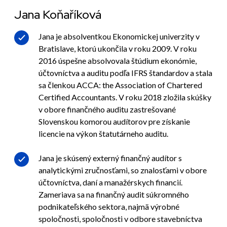
Jana Koňaříková
Jana je absolventkou Ekonomickej univerzity v
Bratislave, ktorú ukončila v roku 2009. V roku
2016 úspešne absolvovala štúdium ekonómie,
účtovníctva a auditu podľa IFRS štandardov a stala
sa členkou ACCA: the Association of Chartered
Certified Accountants. V roku 2018 zložila skúšky
v obore finančného auditu zastrešované
Slovenskou komorou audítorov pre získanie
licencie na výkon štatutárneho auditu.
Jana je skúsený externý finančný audítor s
analytickými zručnosťami, so znalosťami v obore
účtovníctva, daní a manažérskych financií.
Zameriava sa na finančný audit súkromného
podnikateľského sektora, najmä výrobné
spoločnosti, spoločnosti v odbore stavebníctva