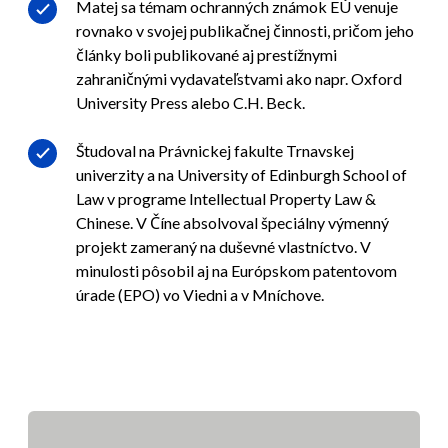
Matej sa témam ochranných známok EÚ venuje
rovnako v svojej publikačnej činnosti, pričom jeho
články boli publikované aj prestížnymi
zahraničnými vydavateľstvami ako napr. Oxford
University Press alebo C.H. Beck.
Študoval na Právnickej fakulte Trnavskej
univerzity a na University of Edinburgh School of
Law v programe Intellectual Property Law &
Chinese. V Číne absolvoval špeciálny výmenný
projekt zameraný na duševné vlastníctvo. V
minulosti pôsobil aj na Európskom patentovom
úrade (EPO) vo Viedni a v Mníchove.