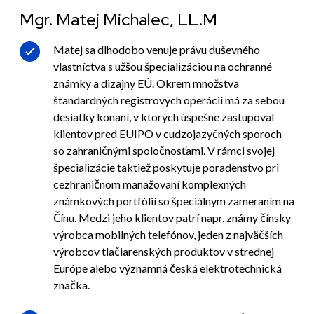
Mgr. Matej Michalec, LL.M
Matej sa dlhodobo venuje právu duševného
vlastníctva s užšou špecializáciou na ochranné
známky a dizajny EÚ. Okrem množstva
štandardných registrových operácií má za sebou
desiatky konaní, v ktorých úspešne zastupoval
klientov pred EUIPO v cudzojazyčných sporoch
so zahraničnými spoločnosťami. V rámci svojej
špecializácie taktiež poskytuje poradenstvo pri
cezhraničnom manažovaní komplexných
známkových portfólií so špeciálnym zameraním na
Čínu. Medzi jeho klientov patrí napr. známy čínsky
výrobca mobilných telefónov, jeden z najväčších
výrobcov tlačiarenských produktov v strednej
Európe alebo významná česká elektrotechnická
značka.